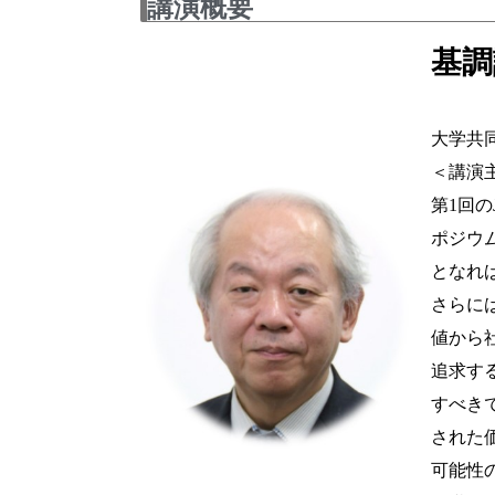
講演概要
基調
～ 
大学共
＜講演
第1回
ポジウ
となれ
さらに
値から
追求す
すべき
された価
可能性