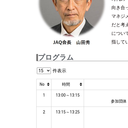
向き合
マネジ
だと考
につい
指して
プログラム
件表示
No
時間
1
13:00～13:15
参加団体
2
13:15～13:25