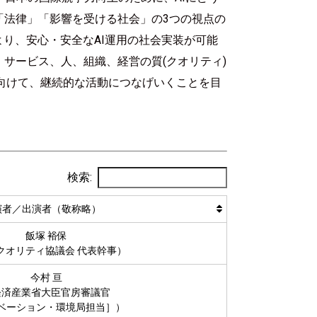
「法律」「影響を受ける社会」の3つの視点の
より、安心・安全なAI運用の社会実装が可能
サービス、人、組織、経営の質(クオリティ)
に向けて、継続的な活動につなげいくことを目
検索:
演者／出演者（敬称略）
飯塚 裕保
クオリティ協議会 代表幹事）
今村 亘
経済産業省大臣官房審議官
ベーション・環境局担当］）