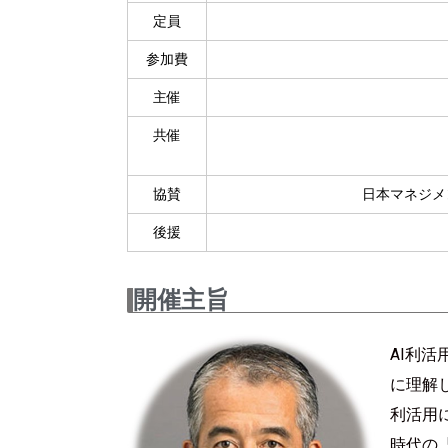
定員
参加費
主催
共催
協賛
日本マネジメ
後援
開催主旨
AI利
に理解
利活用
時代の