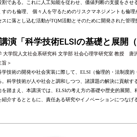
役割である。これに人工知能を従わせ、価値判断の支援をさせ
くすのも倫理、 個々人を守るためのリスクマネジメントも倫理
セスに落とし込む活動がTQM活動とそのために開発された管理
講演「科学技術ELSIの基礎と展開
学 大学院人文社会系研究科 文学部 社会心理学研究室 教授 唐
主旨＞
科学技術の開発や社会実装に際して、ELSI（倫理的・法制度
る。科学技術が人や社会と調和しつつ、諸課題の解決に貢献する
向を踏まえ、本講演では、ELSIの考え方の基礎や歴史的展開、
を紹介するとともに、責任ある研究やイノベーションにつなげ