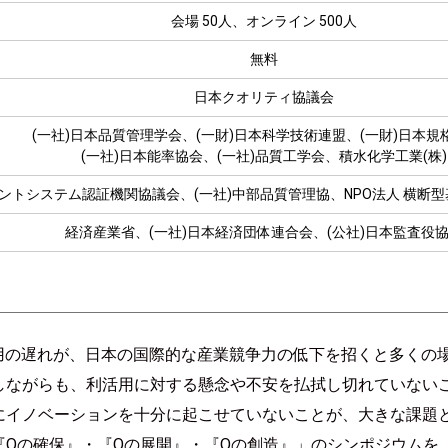
会場 50人、オンライン 500人
無料
日本クオリティ協議会
(一社)日本品質管理学会、(一財)日本科学技術連盟、(一財)日本規
(一社)日本能率協会、(一社)品質工学会、積水化学工業(株)
ントシステム認証機関協議会、(一社)中部品質管理協、NPO法人 横断
経済産業省、(一社)日本経済団体連合会、(公社)日本監査役
活用の遅れが、日本の国際的な産業競争力の低下を招くと多くの
しながらも、利活用に対する懸念や不安を払拭し切れていない
にイノベーションを十分に起こせていないことが、大きな課題と
『Qの確保』・『Qの展開』・『Qの創造』」のシンポジウムを