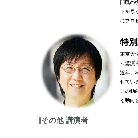
門職の
トを尽
にプロ
特別
東京大
＜講演
近年、
れてい
この動
る動向
その他 講演者