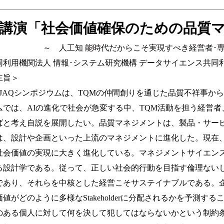
講演「社会価値確保のための品質
人工知 能時代だからこそ実現すべき経営者･専門家
同利用機関法人 情報･システム研究機構 データサイエンス共同利
主旨＞
のJAQシンポジウムは、TQMの仲間創りを通じた品質不祥事か
ムでは、AIの進化で社会が急変する中、TQM活動を担う経営
ばと考え自説を展開したい。品質マネジメントは、製品・サー
は、設計や企画といった上流のマネジメントに進化した。現在
社会価値の実現に大きく進化している。マネジメントサイエン
る設計学である。従って、正しい社会的行動を目指す倫理ない
であり、それらを中核とした経営こそサステイナブルである。
値がどのように多様なStakeholderに分配されるかを予測
のある個人に対して何を決して犯してはならないかという制約