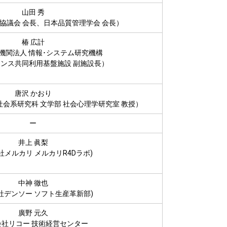
山田 秀
協議会 会⾧、日本品質管理学会 会⾧）
椿 広計
用機関法人 情報･システム研究機構
ンス共同利用基盤施設 副施設⾧）
唐沢 かおり
社会系研究科 文学部 社会心理学研究室 教授）
ー
井上 眞梨
社メルカリ メルカリR4Dラボ)
中神 徹也
社デンソー ソフト生産革新部)
廣野 元久
会社リコー 技術経営センター