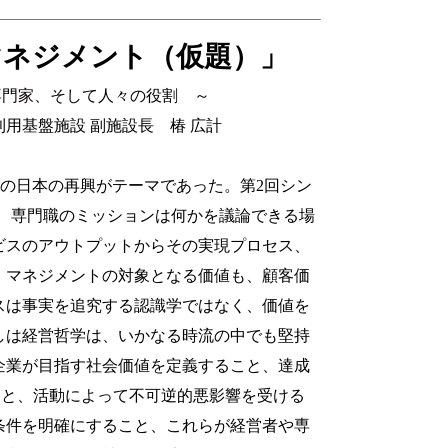
マネジメント（仮題）」
、そして人々の役割 ～
用基盤施設 副施設⾧ 椿 広計
らの日本の再興がテーマであった。第2回シン
者、専門職のミッションは何かを議論できる場
ビスのアウトプットからその実現プロセス、
、マネジメントの対象となる価値も、顧客価
スは事実を追究する認識学ではなく、価値を
しは経営哲学は、いかなる時流の中でも堅持
企業が目指す社会価値を定義すること、達成
すること、活動によって不可逆的悪影響を受ける
条件を明確にすること、これらが経営者や専