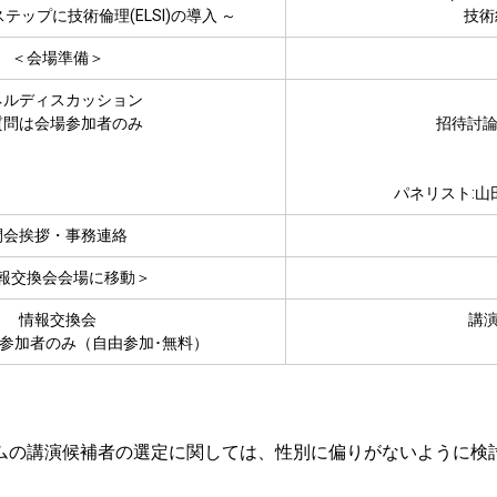
テップに技術倫理(ELSI)の導入 ～
技術
＜会場準備＞
ネルディスカッション
質問は会場参加者のみ
招待討論
横野 
パネリスト:山田
閉会挨拶・事務連絡
報交換会会場に移動＞
情報交換会
講
参加者のみ（自由参加･無料）
ムの講演候補者の選定に関しては、性別に偏りがないように検