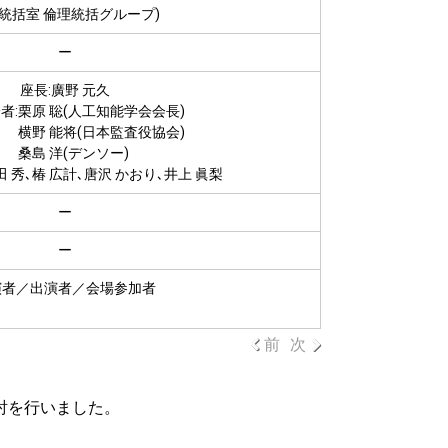
統括室 倫理統括グループ)
ー
座長:廣野 元久
者:栗原 聡(人工知能学会会長)
能将(日本監査役協会)
桑島 洋(デンソー)
 秀､椿 広計､唐沢 かおり､井上 眞梨
ー
ー
演者／出演者／会場参加者
前
次
討を行いました。