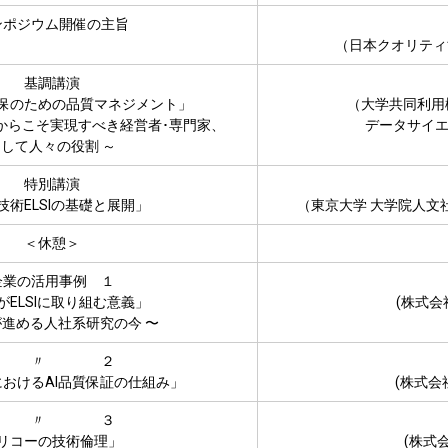
ンポジウム開催の主旨
（日本クオリティ
基調講演
保のための品質マネジメント」
（大学共同利
からこそ実現すべき経営者･専門家、
データサイエ
して人々の役割 ～
特別講演
技術ELSIの基礎と展開」
（東京大学 大学院人文
＜休憩＞
企業の活用事例 １
がELSIに取り組む意義」
(株式会
Dが進める人社系研究の今 〜
〃 ２
おけるAI品質保証の仕組み」
(株式会
〃 ３
リコーの技術倫理」
(株式