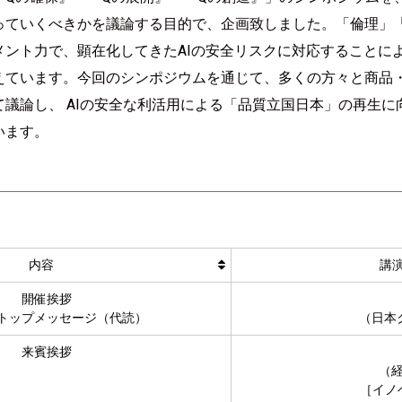
っていくべきかを議論する目的で、企画致しました。「倫理」
メント力で、顕在化してきたAIの安全リスクに対応することに
えています。今回のシンポジウムを通じて、多くの方々と商品・
て議論し、 AIの安全な利活用による「品質立国日本」の再生
います。
内容
講
開催挨拶
トップメッセージ（代読）
（日本
来賓挨拶
（
［イノ