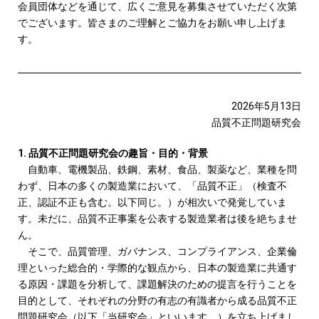
会員団体などを通じて、広くご意見を募集させていただく次第
でございます。皆さまのご理解とご協力をお願い申し上げま
す。
2026年5月13日
品質不正問題研究会
1. 品質不正問題研究会の趣旨・目的・背景
自動車、電機製品、鉄鋼、素材、食品、製薬など、業種を問
わず、日本の多くの製造業において、「品質不正」（検査不
正、認証不正も含む。以下同じ。）が相次いで発覚していま
す。未だに、品質不正事案を公表する製造業者は後を絶ちませ
ん。
そこで、品質管理、ガバナンス、コンプライアンス、企業倫
理といった総合的・学際的な観点から、日本の製造業に共通す
る原因・課題を分析して、課題解決のための提言を行うことを
目的として、それぞれの分野の有志の有識者から成る品質不正
問題研究会（以下「当研究会」といいます。）を立ち上げまし