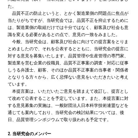
た。
品質不正の防止というと、とかく製造業側の問題点に焦点が
当たりがちですが、当研究会では、品質不正を抑止するために
は、製造業側の取組だけでは十分ではなく、顧客及び社会も意
識を変える必要があるとの点で、意見の一致をみました。
今般、当研究会は、顧客及び社会に向けての提言案をとりま
とめましたので、それを公表するとともに、当研究会の提言に
対する意見を募集いたします。品質管理や生産管理の専門家、
製造業を営む企業の役職員、品質不正事案の調査・対応に従事
しうる弁護士、顧客、そのほか品質不正事案の当事者・関係者
となりうる方々から、広く忌憚ない意見をいただきたいと考え
ています。
本提言案は、いただいたご意見を踏まえて改訂し、提言とし
て改めて公表することを予定しています。また、本提言案に対
する意見募集の実施は、一般財団法人日本科学技術連盟などを
通じても案内しており、当研究会の検討結果については、後
日、品質管理シンポジウムで取り扱われる予定です。
2. 当研究会のメンバー