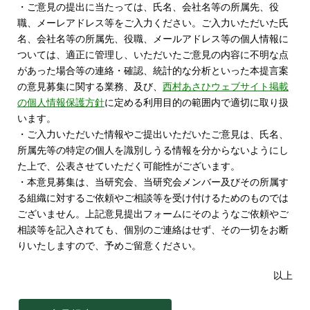
・ご意見の提出に当たっては、氏名、会社名等の所属先、役
職、メーレアドレス等をご入力ください。ご入力いただいた氏
名、会社名等の所属先、役職、メールアドレス等の個人情報に
ついては、適正に管理し、いただいたご意見の内容に不明な点
があった場合等の連絡・確認、統計的な分析といった本提言案
の意見募集に関する業務、及び、
西村あさひウェブサイト掲載
の個人情報保護方針
に定める利用目的の範囲内で適切に取り扱
います。
・ご入力いただいた情報やご提出いただいたご意見は、氏名、
所属先等の特定の個人を識別しうる情報を分からないようにし
た上で、公表させていただく可能性がございます。
・本意見募集は、当研究会、当研究会メンバー及びその所属す
る組織に対するご依頼やご相談等を受け付けるためのものでは
ございません。上記意見提出フォームにそのようなご依頼やご
相談等を記入されても、個別のご連絡はせず、その一切をお断
りいたしますので、予めご留意ください。
以上