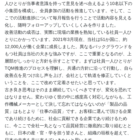
人ひとりが当事者意識を持って意見を述べ合えるよう10名以下の
小集団を構成し、全員参加の活動を推進しています。そして、こ
こでの活動進捗について毎月報告を行うことで活動内容を見える
化し、随時フォローアップしていくしくみを作りました。
改善活動の成否は、実際に現場の業務を熟知している社員一人ひ
とりにかかっています。2021年3月現在、当社は51か国に、約
12,000人が働く企業に成長しました。異なるバックグラウンドを
もつ社員は当社の大きな強みですが、ここで重要となるのが、上
層部がしっかりと方針を示すことです。まずは社員一人ひとりが
TQM推進のプロセスを理解し、共通の方針に沿って行動し、自ら
改善点を見つけ出し声を上げ、会社として軌道を修正していくと
いうことを、ここで改めて定着させたいと思っています。
古き良き思考はそのまま継続していくべきですが、変化を恐れて
はなりません。変わりゆく世の中に感度高く対応しながらも、工
作機械メーカーとして決して忘れてはならないのが「製品の品
質」はもとより「仕事の品質」です。お客様に選んで頂ける企業
であり続けるために、社会に貢献できる企業であり続けるため
に、今ここで全社一丸となって品質経営に徹底的に取り組むとと
もに、日本の産・官・学を担う皆さんと、組織の垣根を超えて、
日本の未来を共に支えていきたいと思います。