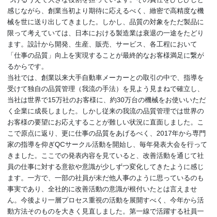
感じながら、創業当初より期待に応えるべく、緻密で高精度な機
械を世に送り出してきました。しかし、品質の対象をただ製品に
限って考えていては、日本における製造業は衰退の一途をたどり
ます。設計から開発、生産、販売、サービス、各工程において
「仕事の品質」向上を実現することが最終的なお客様満足に繋が
るからです。
当社では、創業以来大手自動車メーカーとの取引の中で、指導を
受けて独自の品質管理（我流の手法）を見よう見まねで確立し、
当社は世界で15万社のお客様に、約30万台の機械をお使いいただ
く企業に成長しました。しかし従来の我流の品質管理では世界の
お客様の要望にお応えすることが難しい状況に直面しました。こ
こで原点に返り、更に仕事の品質をあげるべく、2017年から専門
家の指導を仰ぎQCサークル活動を開始し、毎年発表大会を行って
きました。ここでの発表内容を見ていると、改善活動を通じて社
員の仕事に対する意欲や意識が少しずつ変化してきたように感じ
ます。一方で、一部の社員が未だ他人事のように思っているのも
事実であり、全社的に改善活動の意識が根付いたとは言えませ
ん。今後より一層プロセス重視の活動を展開すべく、今年から活
動方法そのものを大きく見直しました。第一線で活躍する社員一