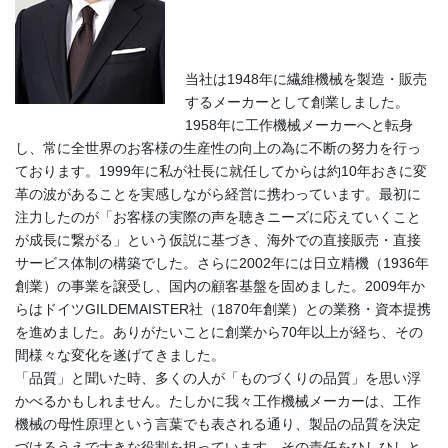
当社は1948年に繊維機械を製造・販売
するメーカーとして創業しました。
1958年に工作機械メーカーへと転身
し、常に全世界のお客様の生産性の向上の為に不断の努力を行っ
ております。1999年に私が社長に就任してからは約10年おきに変
革の波があることを実感しながら経営に携わっています。最初に
注力したのが「お客様の実際の声を聴きニーズに応えていくこと
が成長に繋がる」という仮説に基づき、海外での直接販売・直接
サービス体制の構築でした。さらに2002年には日立精機（1936年
創業）の事業を譲受し、国内の顧客基盤を固めました。2009年か
らはドイツGILDEMAISTER社（1870年創業）との業務・資本提携
を進めました。ありがたいことに創業から70年以上が経ち、その
間様々な変化を遂げてきました。
「品質」と聞いた時、多くの人が「ものづくりの品質」を思い浮
かべるかもしれません。たしかに我々工作機械メーカーは、工作
機械の母性原理という言葉でも表される通り、製品の品質を決定
づけるうえで大きな役割を担っています。その責任をひしひしと