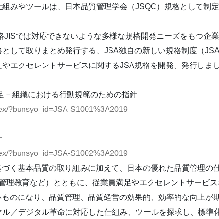
組みやツールは、日本品質管理学会（JSQC）規格として制定
家規格JISでは対応できないような多様な規格開発ニーズをもつ
として取りまとめ発行する、JSA独自の新しい規格制度（JSA
やエクセレントサービスに関するJSA規格を開発、発行しま
足－組織における行動規範のための指針
index/?bunsyo_id=JSA-S1001%3A2019
針
index/?bunsyo_id=JSA-S1002%3A2019
1に基づく基本品質の取り組みに加えて、日本の優れた品質管理
質管理教育など）とともに、従業員満足やエクセレントサービス
の高いものになり、品質管理、品質経営の効果的、効率的な向上が
ル／デジタル革命に対応した仕組み、ツールを探求し、標準化（J