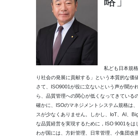
略」
私ども日本規格
り社会の発展に貢献する」という本質的な価
さて、ISO9001が役に立ないという声が聞
ら、品質管理への関心が低くなってきている
確かに、ISOのマネジメントシステム規格は
スが少なくありません。しかし、IoT、AI、Big d
な品質経営を実現するために，ISO 9001
わが国には、方針管理、日常管理、小集団改