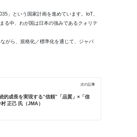
5」という国家計画を進めています。IoT、
が高まる中、わが国は日本の強みであるクォリテ
得ながら、規格化／標準化を通じて、ジャパ
次の記事
続的成長を実現する“信頼”「品質」×「信
 正己 氏（JMA）