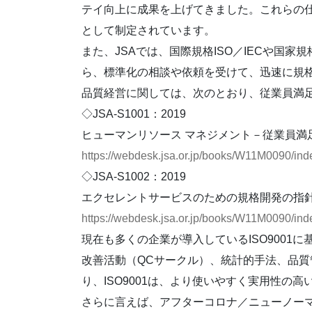
テイ向上に成果を上げてきました。これらの仕
として制定されています。
また、JSAでは、国際規格ISO／IECや国
ら、標準化の相談や依頼を受けて、迅速に規格
品質経営に関しては、次のとおり、従業員満足
◇JSA-S1001：2019
ヒューマンリソース マネジメント－従業員満
https://webdesk.jsa.or.jp/books/W11M0090/
◇JSA-S1002：2019
エクセレントサービスのための規格開発の指
https://webdesk.jsa.or.jp/books/W11M0090/
現在も多くの企業が導入しているISO900
改善活動（QCサークル）、統計的手法、品
り、ISO9001は、より使いやすく実用性
さらに言えば、アフターコロナ／ニューノーマ